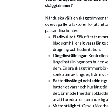
skäggtrimmer?
När du ska välja en skäggtrimmer är 
överväga flera faktorer för att hitt
passar dina behov:
Bladkvalitet:
Sök efter trimmer
blad som håller sig vassa länge
dragning och hudirritation.
Längdinställningar:
Kontrollera
längdinställningar och hur enkel
dem. En bra skäggtrimmer bör e
spektrum av längder, från mycke
Batterilivslängd och laddning:
batteriet varar och hur lång tid
det. En modell med snabbladdni
är att föredra för kontinuerlig
Vattentålighet:
Om du föredrar