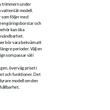
 av trimmern under
n vattentät modell.
r som följer med
 rengöringsborstar och
llbehör kan öka
nvändbarhet.
er bör vara bekväm att
längre perioder. Välj en
n som passar väl i
igen, överväg priset i
itet och funktioner. Det
n dyrare modell om den
hållbarhet.