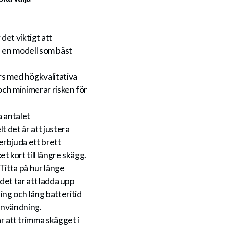
det viktigt att
a en modell som bäst
s med högkvalitativa
 och minimerar risken för
 antalet
t det är att justera
rbjuda ett brett
t kort till längre skägg.
Titta på hur länge
 det tar att ladda upp
ng och lång batteritid
 användning.
 att trimma skägget i