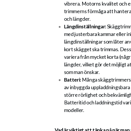
vibrera. Motorns kvalitet och 
trimmerns förmåga att hantera
och längder.
Längdinställningar:
Skäggtrimm
med justerbara kammar eller i
längdinställningar som låter an
kort skägget ska trimmas. Dessa
variera från mycket korta (några
längder, vilket gör det möjligt a
som man önskar.
Batteri:
Många skäggtrimmers ä
av inbyggda uppladdningsbara b
större rörlighet och bekvämli
Batteritid och laddningstid vari
modeller.
Vad är viktigt att tänka på när man 