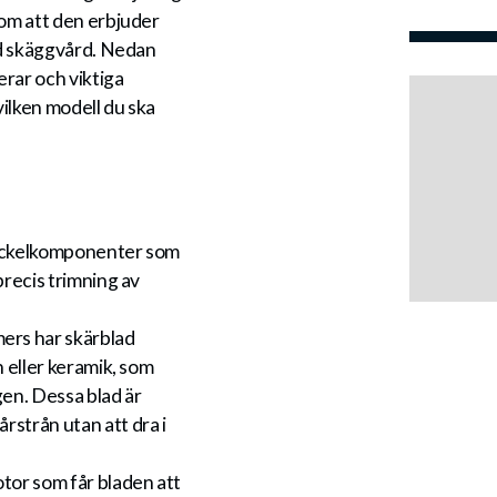
nom att den erbjuder
ad skäggvård. Nedan
rar och viktiga
vilken modell du ska
nyckelkomponenter som
precis trimning av
ers har skärblad
an eller keramik, som
gen. Dessa blad är
årstrån utan att dra i
otor som får bladen att