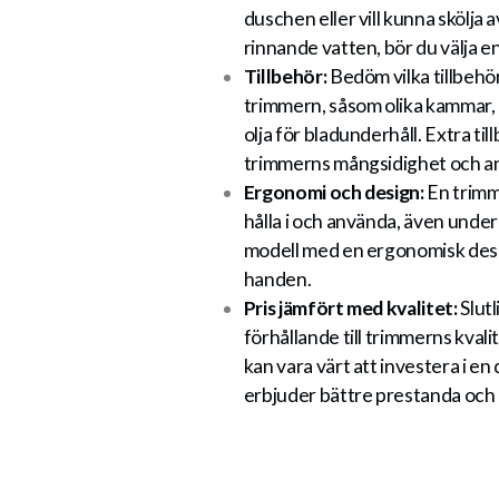
duschen eller vill kunna skölja
rinnande vatten, bör du välja e
Tillbehör:
Bedöm vilka tillbehö
trimmern, såsom olika kammar,
olja för bladunderhåll. Extra ti
trimmerns mångsidighet och a
Ergonomi och design:
En trimm
hålla i och använda, även under 
modell med en ergonomisk desig
handen.
Pris jämfört med kvalitet:
Slutl
förhållande till trimmerns kval
kan vara värt att investera i e
erbjuder bättre prestanda och 