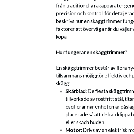
från traditionella rakapparater ge
precision och kontroll för detaljer
beskrivs hur en skäggtrimmer funge
faktorer att överväga när du väljer 
köpa.
Hur fungerar en skäggtrimmer?
En skäggtrimmer består av flera 
tillsammans möjliggör effektiv och 
skägg:
Skärblad:
De flesta skäggtrimm
tillverkade av rostfritt stål, tit
oscillerar när enheten är påsla
placerade så att de kan klippa h
eller skada huden.
Motor:
Drivs av en elektrisk m