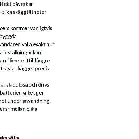
effekt påverkar
 olika skäggtätheter
ers kommer vanligtvis
nbyggda
vändaren välja exakt hur
 inställningar kan
 millimeter) till längre
tt styla skägget precis
r sladdlösa och drivs
atterier, vilket ger
ghet under användning.
erar mellan olika
ska välja